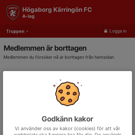
Högaborg Kärringön FC
A-lag
Logga in
Truppen
Medlemmen är borttagen
Medlemmen du försöker nå är borttagen från hemsidan.
Godkänn kakor
Vi använder oss av kakor (cookies) för att vår
webbplats ska fungera bra för dig. De används