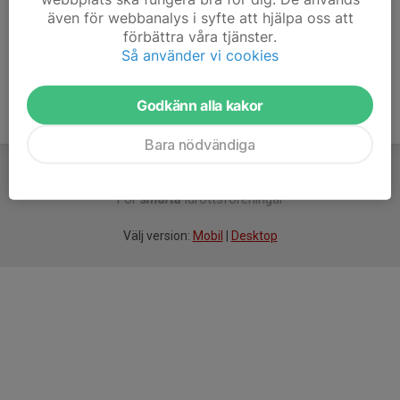
även för webbanalys i syfte att hjälpa oss att
Ålder
39 år
förbättra våra tjänster.
Så använder vi cookies
Godkänn alla kakor
Bara nödvändiga
För
smarta
idrottsföreningar
Välj version:
Mobil
|
Desktop