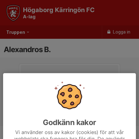
Högaborg Kärringön FC
A-lag
Logga in
Truppen
Alexandros B.
Godkänn kakor
Vi använder oss av kakor (cookies) för att vår
webbplats ska fungera bra för dig. De används
Position
-