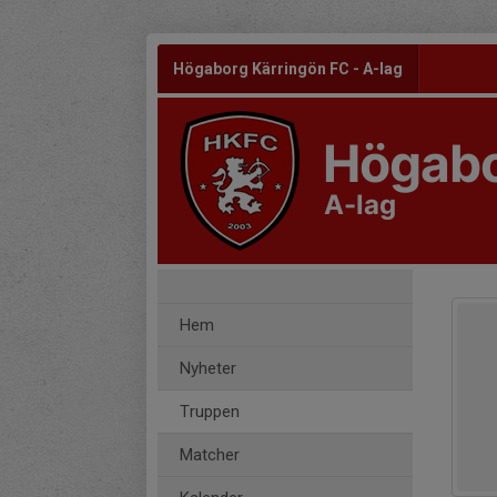
Högaborg Kärringön FC - A-lag
Högabo
A-lag
Hem
Nyheter
Truppen
Matcher