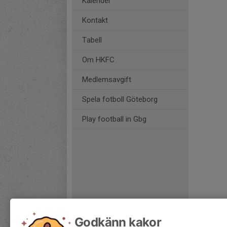
Kalender
Kontakt
Tabell
Om HKFC
Medlemsavgift
Spela fotboll Göteborg
Play football in Gbg
Godkänn kakor