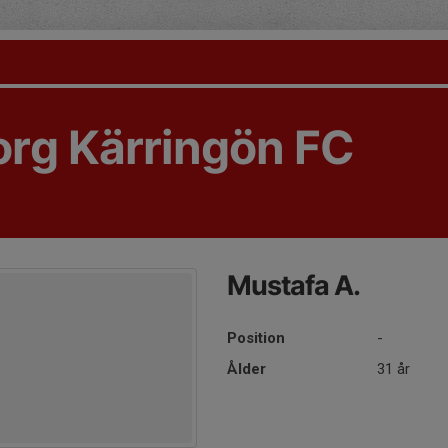
rg Kärringön FC
Mustafa A.
Position
-
Ålder
31 år