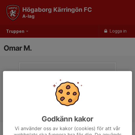
Högaborg Kärringön FC
A-lag
Logga in
Truppen
Omar M.
Godkänn kakor
Vi använder oss av kakor (cookies) för att vår
webbplats ska fungera bra för dig. De används
Position
-