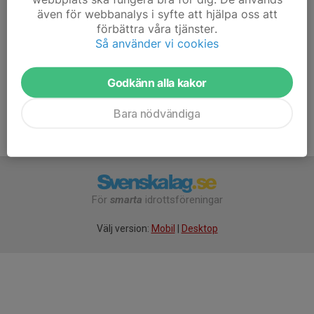
även för webbanalys i syfte att hjälpa oss att
Ålder
20 år
förbättra våra tjänster.
Längd
166 cm
Så använder vi cookies
Vikt
54 kg
Godkänn alla kakor
Bara nödvändiga
För
smarta
idrottsföreningar
Välj version:
Mobil
|
Desktop