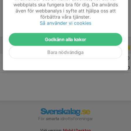
webbplats ska fungera bra för dig. De används
Ålder
-
även för webbanalys i syfte att hjälpa oss att
förbättra våra tjänster.
Så använder vi cookies
Godkänn alla kakor
ALLA SERIER
ALLA ÅR
Bara nödvändiga
2022
9
0
0
0
Totalt
9
0
0
0
För
smarta
idrottsföreningar
Välj version:
Mobil
|
Desktop