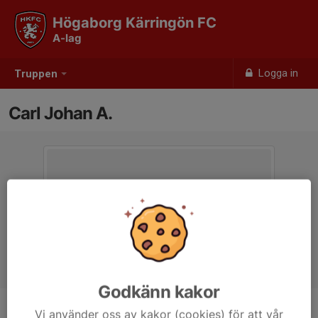
Högaborg Kärringön FC
A-lag
Logga in
Truppen
Carl Johan A.
Godkänn kakor
Vi använder oss av kakor (cookies) för att vår
Position
Back