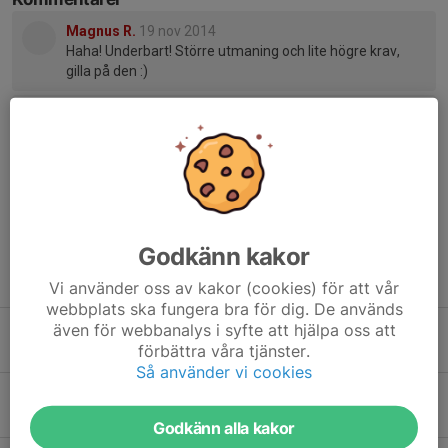
Magnus R.
19 nov 2014
Haha! Underbart! Större utmaning och lite högre krav,
gilla på den :)
Francisco S.
19 nov 2014
Det är grymt bra jobbat gubbar! Nu tränar vi ordentligt så
att vi har bra form inför ligasäsongen! :-)
Siavash S.
20 nov 2014
Vi ska spela 6 år i 6:an, 5 år i 5:an och etc. :))
Godkänn kakor
Tidigare nyheter
Vi använder oss av kakor (cookies) för att vår
webbplats ska fungera bra för dig. De används
även för webbanalys i syfte att hjälpa oss att
Vinst mot BK Björkåsen
förbättra våra tjänster.
15 jun 2022
0
Så använder vi cookies
Vinst mot Vrångö IF
11 jun 2022
0
Godkänn alla kakor