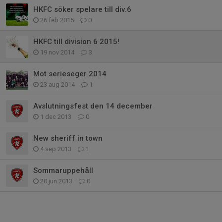
HKFC söker spelare till div.6
26 feb 2015
0
HKFC till division 6 2015!
19 nov 2014
3
Mot serieseger 2014
23 aug 2014
1
Avslutningsfest den 14 december
1 dec 2013
0
New sheriff in town
4 sep 2013
1
Sommaruppehåll
20 jun 2013
0