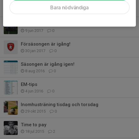
Vinst mot Rambergets SK
Bara nödvändiga
12 sep 2020
0
Spel på allsvensk arena
9 jun 2017
0
Försäsongen är igång!
30 jan 2017
0
Säsongen är igång igen!
8 aug 2016
0
EM-tips
4 jun 2016
0
Inomhusträning tisdag och torsdag
29 okt 2015
0
Time to pay
18 jul 2015
2