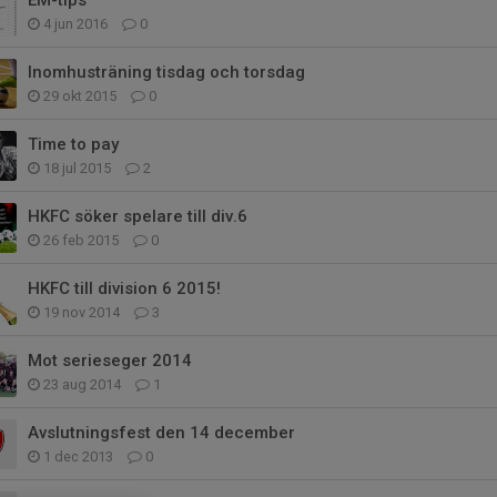
4 jun 2016
0
Inomhusträning tisdag och torsdag
29 okt 2015
0
Time to pay
18 jul 2015
2
HKFC söker spelare till div.6
26 feb 2015
0
HKFC till division 6 2015!
19 nov 2014
3
Mot serieseger 2014
23 aug 2014
1
Avslutningsfest den 14 december
1 dec 2013
0