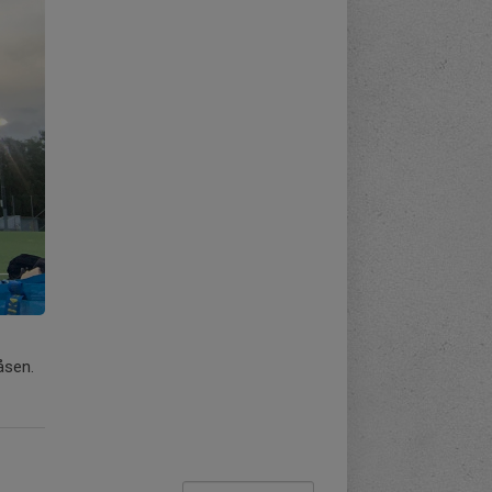
åsen.