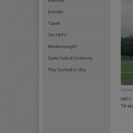
Kalender
Kontakt
Tabell
Om HKFC
Medlemsavgift
Spela fotboll Göteborg
Play football in Gbg
Segrar
HKFC å
Till sl