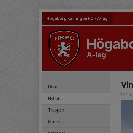
Högaborg Kärringön FC - A-lag
Högabo
A-lag
Vin
Hem
15 
Nyheter
Truppen
Matcher