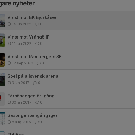
gare nyheter
Vinst mot BK Björkåsen
15 jun 2022
0
Vinst mot Vrångö IF
11 jun 2022
0
Vinst mot Rambergets SK
12 sep 2020
0
Spel på allsvensk arena
9 jun 2017
0
Försäsongen är igång!
30 jan 2017
0
Säsongen är igång igen!
8 aug 2016
0
EM-tips