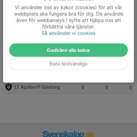
Vi använder oss av kakor (cookies) för att vår
7. Marockanska Göteborg FF
12
3
20
webbplats ska fungera bra för dig. De används
även för webbanalys i syfte att hjälpa oss att
8. Gothenburg Celtic FC
12
3
18
förbättra våra tjänster.
Så använder vi cookies
9. Salaam IF
10
-5
7
10. Elisedals IS
10
-21
7
Godkänn alla kakor
11. BK S:t Jakob
11
-52
2
Bara nödvändiga
12. Högaborg Käringön FC
12
-50
1
13. Apollon FF Göteborg
0
0
0