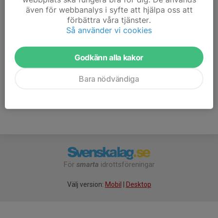
även för webbanalys i syfte att hjälpa oss att
7. Järnbrotts IF
16
-1
16
förbättra våra tjänster.
Så använder vi cookies
8. Ösets BK
16
-62
6
Godkänn alla kakor
9. Vrångö IF
16
-53
4
10. Käringöns FC
Bara nödvändiga
0
0
0
För
smarta
idrottsföreningar
Välj version:
Mobil
|
Desktop