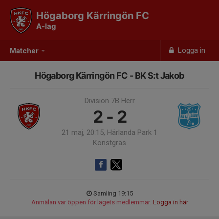
Högaborg Kärringön FC
A-lag
Logga in
Matcher
Högaborg Kärringön FC - BK S:t Jakob
Division 7B Herr
2 - 2
21 maj, 20:15, Härlanda Park 1
Konstgräs
Samling 19:15
Anmälan var öppen för lagets medlemmar.
Logga in här