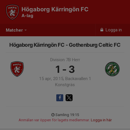
Högaborg Kärringön FC
A-lag
Logga in
Matcher
Högaborg Kärringön FC - Gothenburg Celtic FC
Division 7B Herr
1 - 3
15 apr, 20:15, Backavallen 1
Konstgräs
Samling 19:15
Anmälan var öppen för lagets medlemmar.
Logga in här