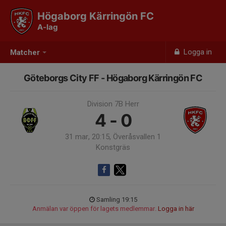
Högaborg Kärringön FC
A-lag
Logga in
Matcher
Göteborgs City FF - Högaborg Kärringön FC
Division 7B Herr
4 - 0
31 mar, 20:15, Överåsvallen 1
Konstgräs
Samling 19:15
Anmälan var öppen för lagets medlemmar.
Logga in här